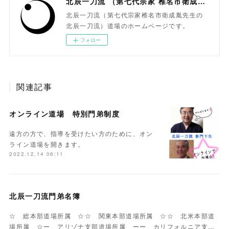
北辰一刀流 （第七代宗家 椎名市衛成胤）
北辰一刀流（第七代宗家椎名市衛成胤先生の
北辰一刀流）道場のホームページです。
フォロー
関連記事
オンライン道場 特別門弟制度
遠方の方で、指導を受けたい方のために、オン
ライン道場を開きます。
2022.12.14 06:11
北辰一刀流門弟名簿
☆ 総本部道場所属 ☆☆ 関東本部道場所属 ☆☆ 北米本部道
場所属 ☆ー アリゾナ支部道場所属 ーー カリフォルニア支…