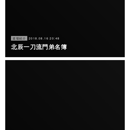
2018.08.16 20:48
道場紹介
北辰一刀流門弟名簿