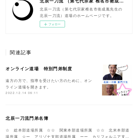
北辰一刀流 （第七代宗家 椎名市衛成胤）
北辰一刀流（第七代宗家椎名市衛成胤先生の
北辰一刀流）道場のホームページです。
フォロー
関連記事
オンライン道場 特別門弟制度
遠方の方で、指導を受けたい方のために、オン
ライン道場を開きます。
2022.12.14 06:11
北辰一刀流門弟名簿
☆ 総本部道場所属 ☆☆ 関東本部道場所属 ☆☆ 北米本部道
場所属 ☆ー アリゾナ支部道場所属 ーー カリフォルニア支…